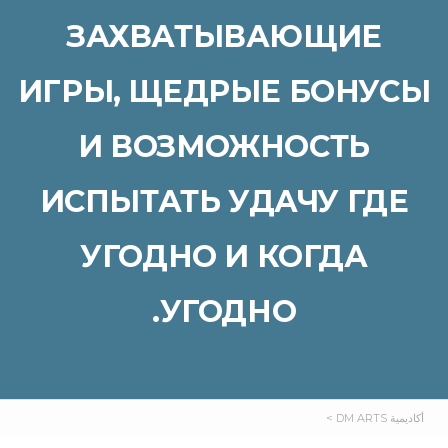
ЗАХВАТЫВАЮЩИЕ
ИГРЫ, ЩЕДРЫЕ БОНУСЫ
И ВОЗМОЖНОСТЬ
ИСПЫТАТЬ УДАЧУ ГДЕ
УГОДНО И КОГДА
УГОДНО.
أكاديمية DM ARTS
>